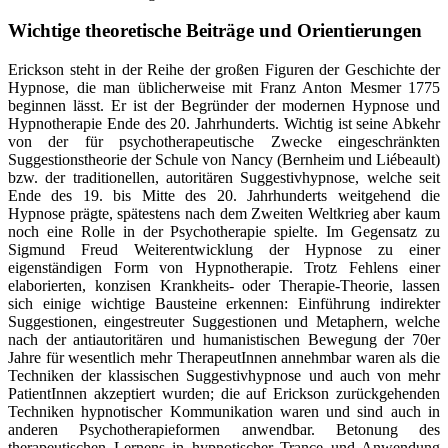
Wichtige theoretische Beiträge und Orientierungen
Erickson steht in der Reihe der großen Figuren der Geschichte der
Hypnose, die man üblicherweise mit Franz Anton Mesmer 1775
beginnen lässt. Er ist der Begründer der modernen Hypnose und
Hypnotherapie Ende des 20. Jahrhunderts. Wichtig ist seine Abkehr
von der für psychotherapeutische Zwecke eingeschränkten
Suggestionstheorie der Schule von Nancy (Bernheim und Liébeault)
bzw. der traditionellen, autoritären Suggestivhypnose, welche seit
Ende des 19. bis Mitte des 20. Jahrhunderts weitgehend die
Hypnose prägte, spätestens nach dem Zweiten Weltkrieg aber kaum
noch eine Rolle in der Psychotherapie spielte. Im Gegensatz zu
Sigmund Freud Weiterentwicklung der Hypnose zu einer
eigenständigen Form von Hypnotherapie. Trotz Fehlens einer
elaborierten, konzisen Krankheits- oder Therapie-Theorie, lassen
sich einige wichtige Bausteine erkennen: Einführung indirekter
Suggestionen, eingestreuter Suggestionen und Metaphern, welche
nach der antiautoritären und humanistischen Bewegung der 70er
Jahre für wesentlich mehr TherapeutInnen annehmbar waren als die
Techniken der klassischen Suggestivhypnose und auch von mehr
PatientInnen akzeptiert wurden; die auf Erickson zurückgehenden
Techniken hypnotischer Kommunikation waren und sind auch in
anderen Psychotherapieformen anwendbar. Betonung des
therapeutischen Lernens in hypnotischer Trance und Anwendung