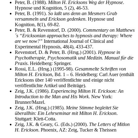
Peter, B. (1988).
Milton H. Ericksons Weg der Hypnose
.
Hypnose und Kognition, 5 (2), 46-53.
Peter, B. (1991).
So laßt uns denn an Mesmers Grab
versammeln und Erickson gedenken
. Hypnose und
Kognition, 8(1), 69-82.
Peter, B. & Revenstorf, D. (2000).
Commentary on Matthews
´s “Ericksonian approaches to hypnosis and therapy: Where
are we now?”
International Journal of Clinical and
Experimental Hypnosis, 48(4), 433-437.
Revenstorf, D. & Peter, B. (Hrsg.) (2001).
Hypnose in
Psychotherapie, Psychosomatik und Medizin. Manual für die
Praxis
. Heidelberg: Springer.
Rossi, E.L. (Hrsg.) (1995-98).
Gesammelte Schriften von
Milton H. Erickson
, Bd. 1 – 6. Heidelberg: Carl Auer (enthält
Ericksons über 140 veröffentlichte und einige nicht
veröffentlichte Artikel und Beiträge).
Zeig, J.K. (1986).
Experiencing Milton H. Erickson: An
Introduction to the Man and His Work
. New York:
Brunner/Mazel.
Zeig, J.K. (Hrsg.) (1985).
Meine Stimme begleitet Sie
überallhin: Ein Lehrseminar mit Milton H. Erickson
.
Stuttgart: Klett-Cotta.
Zeig, J.K. & Geary, G. (Eds.) (2000).
The Letters of Mitlon
H. Erickson
. Phoenix, AZ: Zeig, Tucker & Theissen