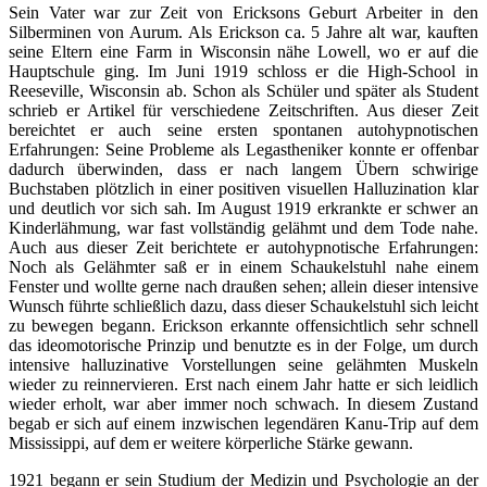
Sein Vater war zur Zeit von Ericksons Geburt Arbeiter in den
Silberminen von Aurum. Als Erickson ca. 5 Jahre alt war, kauften
seine Eltern eine Farm in Wisconsin nähe Lowell, wo er auf die
Hauptschule ging. Im Juni 1919 schloss er die High-School in
Reeseville, Wisconsin ab. Schon als Schüler und später als Student
schrieb er Artikel für verschiedene Zeitschriften. Aus dieser Zeit
bereichtet er auch seine ersten spontanen autohypnotischen
Erfahrungen: Seine Probleme als Legastheniker konnte er offenbar
dadurch überwinden, dass er nach langem Übern schwirige
Buchstaben plötzlich in einer positiven visuellen Halluzination klar
und deutlich vor sich sah. Im August 1919 erkrankte er schwer an
Kinderlähmung, war fast vollständig gelähmt und dem Tode nahe.
Auch aus dieser Zeit berichtete er autohypnotische Erfahrungen:
Noch als Gelähmter saß er in einem Schaukelstuhl nahe einem
Fenster und wollte gerne nach draußen sehen; allein dieser intensive
Wunsch führte schließlich dazu, dass dieser Schaukelstuhl sich leicht
zu bewegen begann. Erickson erkannte offensichtlich sehr schnell
das ideomotorische Prinzip und benutzte es in der Folge, um durch
intensive halluzinative Vorstellungen seine gelähmten Muskeln
wieder zu reinnervieren. Erst nach einem Jahr hatte er sich leidlich
wieder erholt, war aber immer noch schwach. In diesem Zustand
begab er sich auf einem inzwischen legendären Kanu-Trip auf dem
Mississippi, auf dem er weitere körperliche Stärke gewann.
1921 begann er sein Studium der Medizin und Psychologie an der