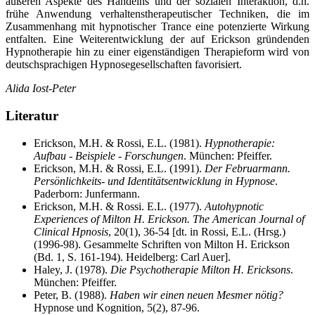
äußeren Aspekte des Handelns und der sozialen Interaktion, d.h.
frühe Anwendung verhaltenstherapeutischer Techniken, die im
Zusammenhang mit hypnotischer Trance eine potenzierte Wirkung
entfalten. Eine Weiterentwicklung der auf Erickson gründenden
Hypnotherapie hin zu einer eigenständigen Therapieform wird von
deutschsprachigen Hypnosegesellschaften favorisiert.
Alida Iost-Peter
Literatur
Erickson, M.H. & Rossi, E.L. (1981).
Hypnotherapie:
Aufbau - Beispiele - Forschungen
. München: Pfeiffer.
Erickson, M.H. & Rossi, E.L. (1991).
Der Februarmann.
Persönlichkeits- und Identitätsentwicklung in Hypnose
.
Paderborn: Junfermann.
Erickson, M.H. & Rossi. E.L. (1977).
Autohypnotic
Experiences of Milton H. Erickson. The American Journal of
Clinical Hpnosis
, 20(1), 36-54 [dt. in Rossi, E.L. (Hrsg.)
(1996-98). Gesammelte Schriften von Milton H. Erickson
(Bd. 1, S. 161-194). Heidelberg: Carl Auer].
Haley, J. (1978).
Die Psychotherapie Milton H. Ericksons
.
München: Pfeiffer.
Peter, B. (1988).
Haben wir einen neuen Mesmer nötig?
Hypnose und Kognition, 5(2), 87-96.