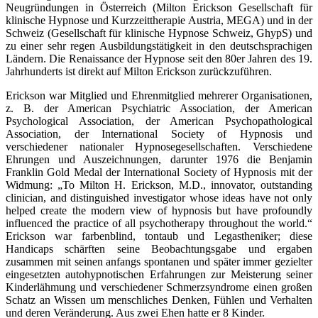
Neugründungen in Österreich (Milton Erickson Gesellschaft für
klinische Hypnose und Kurzzeittherapie Austria, MEGA) und in der
Schweiz (Gesellschaft für klinische Hypnose Schweiz, GhypS) und
zu einer sehr regen Ausbildungstätigkeit in den deutschsprachigen
Ländern. Die Renaissance der Hypnose seit den 80er Jahren des 19.
Jahrhunderts ist direkt auf Milton Erickson zurückzuführen.
Erickson war Mitglied und Ehrenmitglied mehrerer Organisationen,
z. B. der American Psychiatric Association, der American
Psychological Association, der American Psychopathological
Association, der International Society of Hypnosis und
verschiedener nationaler Hypnosegesellschaften. Verschiedene
Ehrungen und Auszeichnungen, darunter 1976 die Benjamin
Franklin Gold Medal der International Society of Hypnosis mit der
Widmung: „To Milton H. Erickson, M.D., innovator, outstanding
clinician, and distinguished investigator whose ideas have not only
helped create the modern view of hypnosis but have profoundly
influenced the practice of all psychotherapy throughout the world.“
Erickson war farbenblind, tontaub und Legastheniker; diese
Handicaps schärften seine Beobachtungsgabe und ergaben
zusammen mit seinen anfangs spontanen und später immer gezielter
eingesetzten autohypnotischen Erfahrungen zur Meisterung seiner
Kinderlähmung und verschiedener Schmerzsyndrome einen großen
Schatz an Wissen um menschliches Denken, Fühlen und Verhalten
und deren Veränderung. Aus zwei Ehen hatte er 8 Kinder.