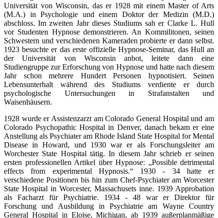
Universität von Wisconsin, das er 1928 mit einem Master of Arts
(M.A.) in Psychologie und einem Doktor der Medizin (M.D.)
abschloss. Im zweiten Jahr dieses Studiums sah er Clarke L. Hull
vor Studenten Hypnose demonstrieren. An Kommilitonen, seinen
Schwestern und verschiedenen Kameraden probierte er dann selbst.
1923 besuchte er das erste offizielle Hypnose-Seminar, das Hull an
der Universität von Wisconsin anbot, leitete dann eine
Studiengruppe zur Erforschung von Hypnose und hatte nach diesem
Jahr schon mehrere Hundert Personen hypnotisiert. Seinen
Lebensunterhalt während des Studiums verdiente er durch
psychologische Untersuchungen in Strafanstalten und
Waisenhäusern.
1928 wurde er Assistenzarzt am Colorado General Hospital und am
Colorado Psychopathic Hospital in Denver, danach bekam er eine
Anstellung als Psychiater am Rhode Island State Hospital for Mental
Disease in Howard, und 1930 war er als Forschungsleiter am
Worchester State Hospital tätig. In diesem Jahr schrieb er seinen
ersten professionellen Artikel über Hypnose: „Possible detrimental
effects from experimental Hypnosis.“ 1930 - 34 hatte er
verschiedene Positionen bis hin zum Chef-Psychiater am Worcester
State Hospital in Worcester, Massachusets inne. 1939 Approbation
als Facharzt für Psychiatrie. 1934 - 48 war er Direktor für
Forschung und Ausbildung in Psychiatrie am Wayne Country
General Hospital in Eloise, Michigan, ab 1939 außerplanmäßige