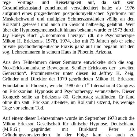
rege Vortrags- und Reisetätigkeit auf, da sich sein
Gesundheitszustand zunehmend verschlechtert hatte; ab 1976
aufgrund eines progredienten postpoliomyelitischen Syndroms mit
Muskelschwund und multiplen Schmerzzuständen völlig an den
Rollstuhl gefesselt und auch im Gesicht halbseitig gelähmt. Weit
über die Hypnosegemeinschaft hinaus bekannt wurde er 1973 durch
Jay Haleys Buch „Uncommon Therapy“ (dt. die Psychotherapie
Milton H. Ericksons, 1978). 1974, also mit 73 Jahren gab er seine
private psychotherapeutische Praxis ganz auf und begann mit den
sog. Lehrseminaren in seinem Haus in Phoenix, Arizona.
Aus den Teilnehmern dieser Seminare entwickelte sich die sog.
Neo-Ericksonianische Bewegung, Schüler Ericksons der „zweiten
Generation“. Prominentester unter diesen ist Jeffrey K. Zeig,
Gründer und Direktor der 1979 gegründeten Milton H. Erickson
st
Foundation in Phoenix, welche 1980 den 1
International Congress
on Ericksonian Hypnosis and Psychotherapy veranstaltete. Dieser
Kongreß sollte zu Ericksons 80. Geburtstag stattfinden. Er fand
ohne ihn statt. Erickson arbeitete, im Rollstuhl sitzend, bis wenige
Tage vor seinem Tod.
Auf einem dieser Lehrseminare wurde im September 1978 auch die
Milton Erickson Gesellschaft für klinische Hypnose, Deutschland
(M.E.G.) gegründet mit Burkhard Peter als
Gründungsvorsitzendem. In der Folge kam es auch zu