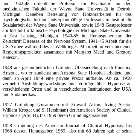
und 1942-48 ordentliche Professur für Psychiatrie an der
medizinischen Fakultät der Wayne State Universität in Detroit,
Michigan. Daneben Betreuung von Doktorarbeiten für das
psychologische Institut, außerplanmäßige Professur am Institut für
Sozialarbeit der Wayne State Universität, sowie 1948 Gastprofessor
am Institut für klinische Psychologie der Michigan State Universität
in East Lansing, Michigan. 1940-55 im Herausgeberteam der
Zeitschrift Diseases of the Nervous System. 1941-45 Arbeit für die
US-Armee während des 2. Weltkrieges; Mitarbeit an verschiedenen
Regierungsprojekten zusammen mit Margaret Mead und Gregory
Bateson.
1948 aus gesundheitlichen Gründen Übersiedelung nach Phoenix,
Arizona, wo er zunächst am Arizona State Hospital arbeitete und
dann ab April 1949 eine private Praxis aufbaute. Ab ca. 1950
vermehrt Ausbildungsworkshops und Vorträge über Hypnose an
verschiedenen Orten und in verschiedenen Institutionen der USA
und Südamerikas.
1957 Gründung (zusammen mit Edward Aston, Irving Sector,
William Kroger und S. Hershman) der American Society of Clinical
Hypnosis (ASCH), bis 1959 deren Gründungspräsident.
1958 Gründung des American Journal of Clinical Hypnosis, bis
1968 dessen Herausgeber. 1969, also mit 68 Jahren gab er seine